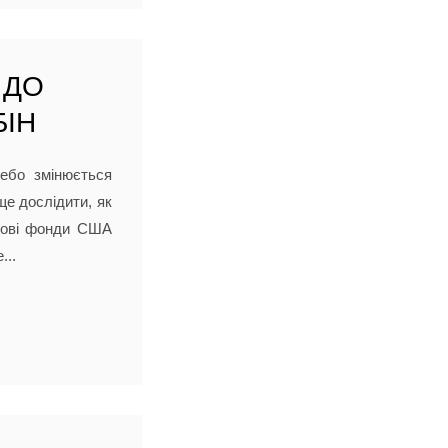
 ДО
БІН
небо змінюється
ще дослідити, як
укові фонди США
...