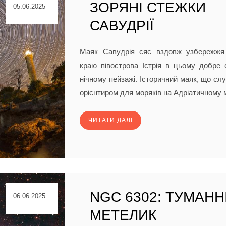
ЗОРЯНІ СТЕЖКИ
05.06.2025
САВУДРІЇ
Маяк Савудрія сяє вздовж узбережжя б
краю півострова Істрія в цьому добре
нічному пейзажі. Історичний маяк, що слу
орієнтиром для моряків на Адріатичному м
ЧИТАТИ ДАЛІ
NGC 6302: ТУМАНН
06.06.2025
МЕТЕЛИК