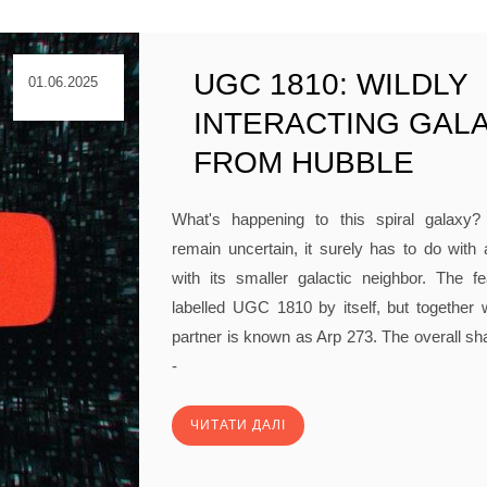
UGC 1810: WILDLY
01.06.2025
INTERACTING GAL
FROM HUBBLE
What's happening to this spiral galaxy? 
remain uncertain, it surely has to do with 
with its smaller galactic neighbor. The f
labelled UGC 1810 by itself, but together wi
partner is known as Arp 273. The overall 
-
ЧИТАТИ ДАЛІ