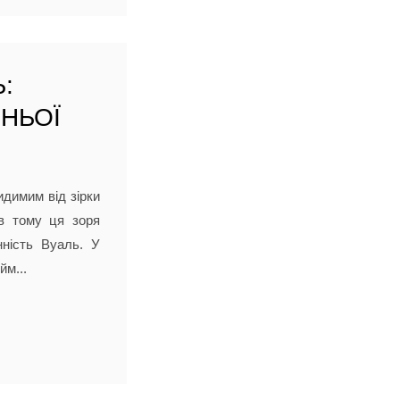
:
НЬОЇ
идимим від зірки
в тому ця зоря
ність Вуаль. У
йм...