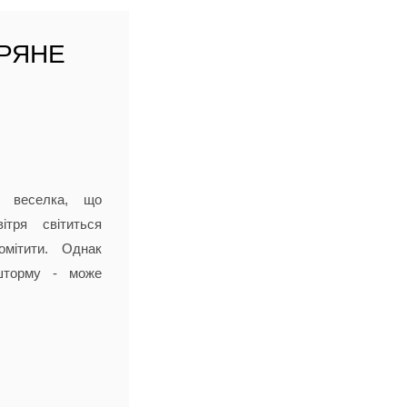
ТРЯНЕ
а веселка, що
ітря світиться
омітити. Однак
шторму - може