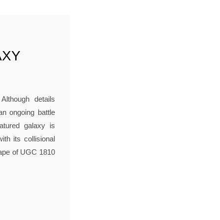
AXY
Although details
an ongoing battle
eatured galaxy is
th its collisional
shape of UGC 1810