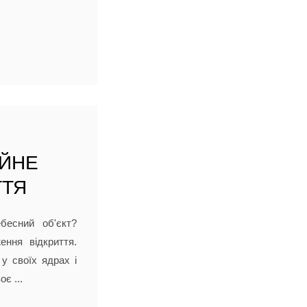
ІЙНЕ
ТТЯ
бесний об'єкт?
ння відкриття.
у своїх ядрах і
є ...