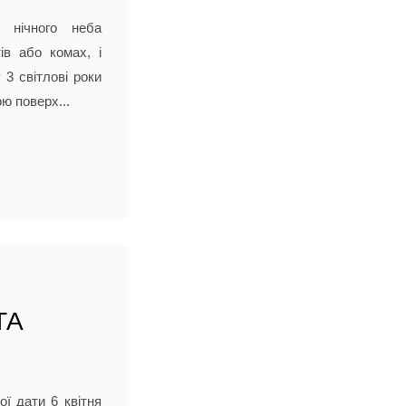
 нічного неба
ів або комах, і
3 світлові роки
ю поверх...
ТА
ої дати 6 квітня