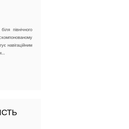
іля північного
 скомпонованому
гує навігаційним
...
ІСТЬ