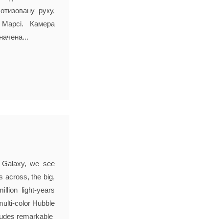
отизовану руку,
Марсі. Камера
ачена...
y Galaxy, we see
 across, the big,
illion light-years
multi-color Hubble
ludes remarkable