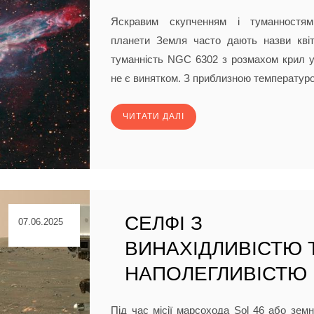
Яскравим скупченням і туманностям
планети Земля часто дають назви квіт
туманність NGC 6302 з розмахом крил у 
не є винятком. З приблизною температуро
ЧИТАТИ ДАЛІ
СЕЛФІ З
07.06.2025
ВИНАХІДЛИВІСТЮ 
НАПОЛЕГЛИВІСТЮ
Під час місії марсохода Sol 46 або земн