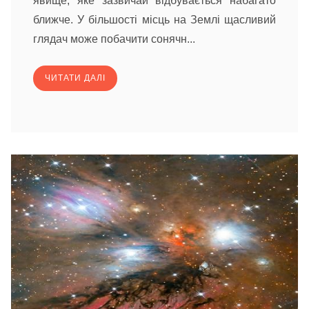
явище, яке зазвичай відбувається набагато
ближче. У більшості місць на Землі щасливий
глядач може побачити сонячн...
ЧИТАТИ ДАЛІ