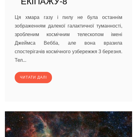
ЕКІПАЖУ-8
Ця хмара газу і пилу не була останнім
зображенням далекої галактичної туманності,
зробленим космічним телескопом імені
Джеймса Вебба, але вона вразила
спостерігачів космічного узбережжя 3 березня.
Тел...
ЧИТАТИ ДАЛІ