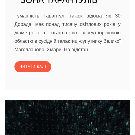
ЗОНА ТАРАНТУЛІВ
Туманність Тарантул, також відома як 30
Дорада, має понад тисячу світлових років у
діаметрі і є гігантською зореутворюючою
областю в сусідній галактиці-супутнику Великої
Магелланової Хмари. На відстан...
ЧИТАТИ ДАЛІ