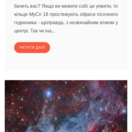
бачить вас? Якщо ви можете собі це уявити, то
кільця MyCn 18 простежують обриси пісочного
годинника - щоправда, з незвичайним вічком у
центрі. Так чи іна...
ЧИТАТИ ДАЛІ