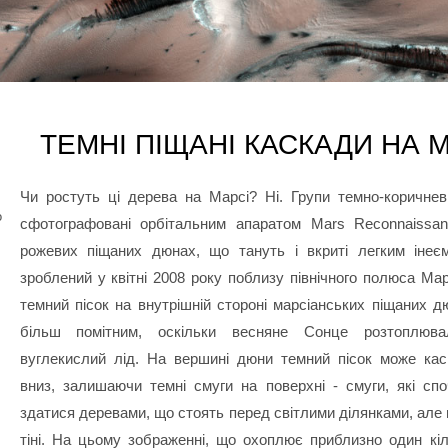
ТЕМНІ ПІЩАНІ КАСКАДИ НА 
Чи ростуть ці дерева на Марсі? Ні. Групи темно-коричне
о
сфотографовані орбітальним апаратом Mars Reconnaissan
рожевих піщаних дюнах, що тануть і вкриті легким інеє
зроблений у квітні 2008 року поблизу північного полюса Ма
темний пісок на внутрішній стороні марсіанських піщаних д
більш помітним, оскільки весняне Сонце розтоплюва
вуглекислий лід. На вершині дюни темний пісок може кас
вниз, залишаючи темні смуги на поверхні - смуги, які сп
здатися деревами, що стоять перед світлими ділянками, але
тіні. На цьому зображенні, що охоплює приблизно один кі