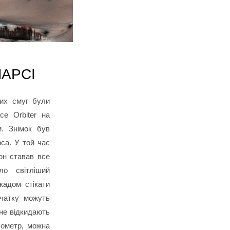
МАРСІ
вих смуг були
ce Orbiter на
м. Знімок був
рса. У той час
юн ставав все
ло світліший
кадом стікати
очатку можуть
 не відкидають
лометр, можна