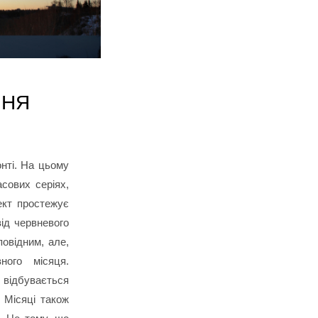
ННЯ
нті. На цьому
сових серіях,
ект простежує
від червневого
повідним, але,
ного місяця.
 відбувається
 Місяці також