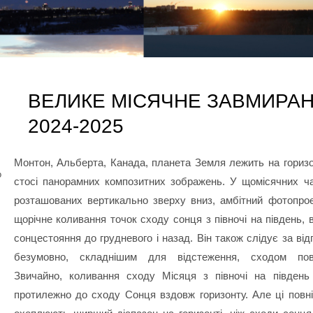
ВЕЛИКЕ МІСЯЧНЕ ЗАВМИРА
2024-2025
Монтон, Альберта, Канада, планета Земля лежить на горизо
о
стосі панорамних композитних зображень. У щомісячних ча
розташованих вертикально зверху вниз, амбітний фотопро
щорічне коливання точок сходу сонця з півночі на південь, 
сонцестояння до грудневого і назад. Він також слідує за від
безумовно, складнішим для відстеження, сходом пов
Звичайно, коливання сходу Місяця з півночі на південь
протилежно до сходу Сонця вздовж горизонту. Але ці повні