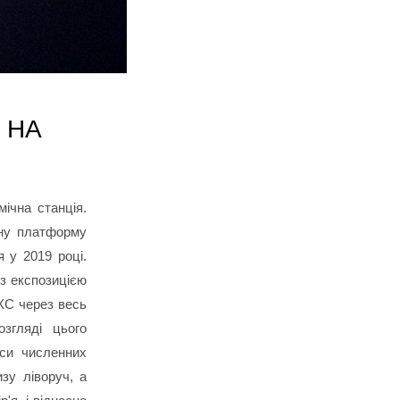
 НА
ічна станція.
чну платформу
 у 2019 році.
з експозицією
КС через весь
згляді цього
си численних
зу ліворуч, а