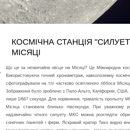
КОСМІЧНА СТАНЦІЯ "СИЛУЕТ
МІСЯЦІ
Що це за незвичайне місце на Місяці? Це Міжнародна косм
о
Використовуючи точний хронометраж, навколоземну космі
сфотографували на тлі частково освітленого гіббоса Місяця
Зображення було зроблено з Пало-Альто, Каліфорнія, США, 
лише 1/667 секунди. Для порівняння, тривалість прольоту М
Місяць становила близько півсекунди. При уважному ро
надзвичайно чіткого силуету МКС можна розгледіти обри
сонячних панелей і ферм. Яскравий кратер Тихо видно вни