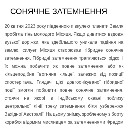
СОНЯЧНЕ ЗАТЕМНЕННЯ
20 квітня 2023 року південною півкулею планети Земля
пробігла тінь молодого Місяця. Якщо дивитися вздовж
вузької доріжки, яка здебільшого уникала падіння на
землю, силует Місяця створював гібридне сонячне
затемнення. Гібридні затемнення трапляються рідко, і
їх можна побачити як повне затемнення або як
кільцеподібне "вогняне кільце", залежно від позиції
спостерігача. Глядачі цієї довгоочікуваної гібридної
події змогли побачити повне сонячне затемнення,
стоячи на якорі в Індійському океані поблизу
центральної лінії треку затемнення біля узбережжя
Західної Австралії. На цьому знімку, зробленому з борту
корабля відомим мисливцем за затемненнями Фредом