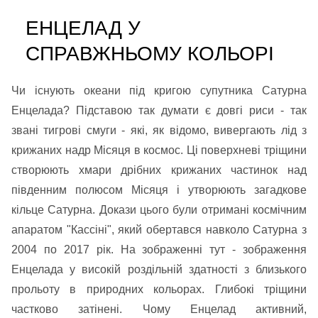
ЕНЦЕЛАД У
СПРАВЖНЬОМУ КОЛЬОРІ
Чи існують океани під кригою супутника Сатурна
Енцелада? Підставою так думати є довгі риси - так
звані тигрові смуги - які, як відомо, вивергають лід з
крижаних надр Місяця в космос. Ці поверхневі тріщини
створюють хмари дрібних крижаних частинок над
південним полюсом Місяця і утворюють загадкове
кільце Сатурна. Докази цього були отримані космічним
апаратом "Кассіні", який обертався навколо Сатурна з
2004 по 2017 рік. На зображенні тут - зображення
Енцелада у високій роздільній здатності з близького
прольоту в природних кольорах. Глибокі тріщини
частково затінені. Чому Енцелад активний,