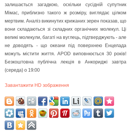
залишається загадкою, оскільки сусідній супутник
Мімас, приблизно такого ж розміру, виглядає цілком
мертвим. Аналіз викинутих крижаних зерен показав, що
вони складаються зі складних органічних молекул. Ці
великі молекули, багаті на вуглець, підтверджують - але
не доводять - що океани під поверхнею Енцелада
можуть містити життя. APOD виповнюється 30 років!
Безкоштовна публічна лекція в Анкориджі завтра
(середа) о 19:00
Завантажити HD зображення