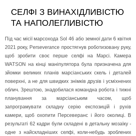
СЕЛФІ З ВИНАХІДЛИВІСТЮ
ТА НАПОЛЕГЛИВІСТЮ
Під час місії марсохода Sol 46 або земної дати 6 квітня
2021 року, Perseverance простягнув роботизовану руку,
щоб зробити своє перше селфі на Марсі. Камера
WATSON на кінці маніпулятора була призначена для
зйомки великих планів марсіанських скель і деталей
поверхні, а не для швидких знімків друзів і усміхнених
облич. Зрештою, знадобилася командна робота і тижні
планування за марсіанським часом, щоб
запрограмувати складну серію експозицій і рухів
камери, щоб охопити Персеверанс і його околиці. В
результаті 62 кадри були складені в детальну мозаїку -
одне з найскладніших селфі, коли-небудь зроблених