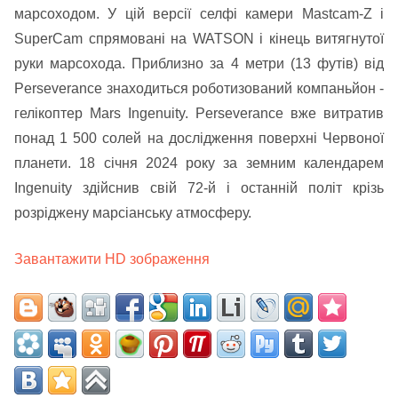
марсоходом. У цій версії селфі камери Mastcam-Z і
SuperCam спрямовані на WATSON і кінець витягнутої
руки марсохода. Приблизно за 4 метри (13 футів) від
Perseverance знаходиться роботизований компаньйон -
гелікоптер Mars Ingenuity. Perseverance вже витратив
понад 1 500 солей на дослідження поверхні Червоної
планети. 18 січня 2024 року за земним календарем
Ingenuity здійснив свій 72-й і останній політ крізь
розріджену марсіанську атмосферу.
Завантажити HD зображення