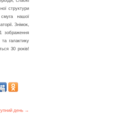
ероїди, слабкі
бної структури
 смуга нашої
торії. Знімок,
1 зображення
і та галактику
ься 30 років!
упний день →