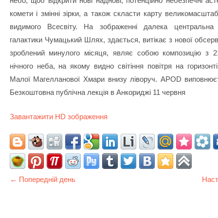
небо, щоб відкрити нові наднові, потенційно небезпечні аст
комети і змінні зірки, а також скласти карту великомасшта
видимого Всесвіту. На зображенні далека центральна
галактики Чумацький Шлях, здається, витікає з нової обсерва
зроблений минулого місяця, являє собою композицію з 2
нічного неба, на якому видно світіння повітря на горизонт
Малої Магелланової Хмари внизу ліворуч. APOD виповнюєт
Безкоштовна публічна лекція в Анкориджі 11 червня
Завантажити HD зображення
← Попередній день
Наст