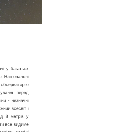
чі у багатьох
о, Національні
 обсерваторію
уванні перед
іни - незначні
жний всесвіт і
ад 8 метрів у
ати все видиме