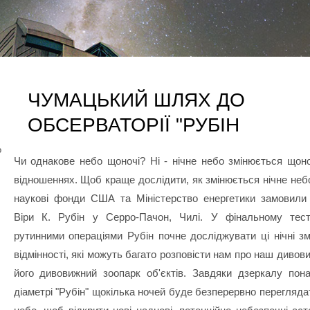
ЧУМАЦЬКИЙ ШЛЯХ ДО
ОБСЕРВАТОРІЇ "РУБІН
о
Чи однакове небо щоночі? Ні - нічне небо змінюється щоно
відношеннях. Щоб краще дослідити, як змінюється нічне неб
наукові фонди США та Міністерство енергетики замовили
Віри К. Рубін у Серро-Пачон, Чилі. У фінальному тест
рутинними операціями Рубін почне досліджувати ці нічні зм
відмінності, які можуть багато розповісти нам про наш дивови
його дивовижний зоопарк об'єктів. Завдяки дзеркалу пон
діаметрі "Рубін" щокілька ночей буде безперервно перегляд