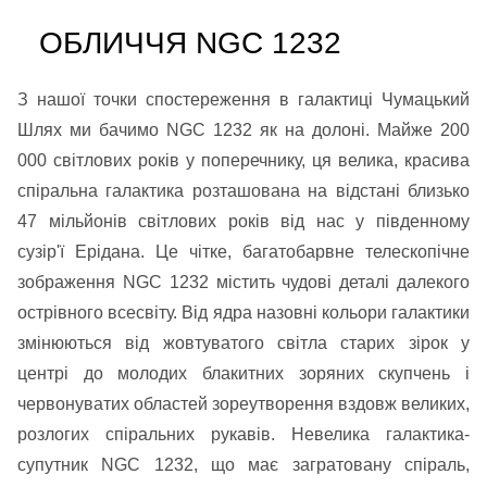
ОБЛИЧЧЯ NGC 1232
З нашої точки спостереження в галактиці Чумацький
Шлях ми бачимо NGC 1232 як на долоні. Майже 200
000 світлових років у поперечнику, ця велика, красива
спіральна галактика розташована на відстані близько
47 мільйонів світлових років від нас у південному
сузір'ї Ерідана. Це чітке, багатобарвне телескопічне
зображення NGC 1232 містить чудові деталі далекого
острівного всесвіту. Від ядра назовні кольори галактики
змінюються від жовтуватого світла старих зірок у
центрі до молодих блакитних зоряних скупчень і
червонуватих областей зореутворення вздовж великих,
розлогих спіральних рукавів. Невелика галактика-
супутник NGC 1232, що має загратовану спіраль,