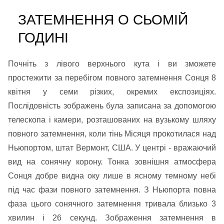
ЗАТЕМНЕННЯ О СЬОМІЙ
ГОДИНІ
Почніть з лівого верхнього кута і ви зможете
простежити за перебігом повного затемнення Сонця 8
квітня у семи різких, окремих експозиціях.
Послідовність зображень була записана за допомогою
телескопа і камери, розташованих на вузькому шляху
повного затемнення, коли тінь Місяця прокотилася над
Ньюпортом, штат Вермонт, США. У центрі - вражаючий
вид на сонячну корону. Тонка зовнішня атмосфера
Сонця добре видна оку лише в ясному темному небі
під час фази повного затемнення. З Ньюпорта повна
фаза цього сонячного затемнення тривала близько 3
хвилин і 26 секунд. Зображення затемнення в