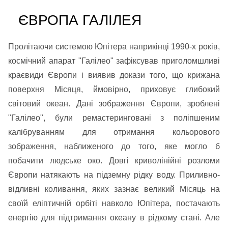
ЄВРОПА ГАЛІЛЕЯ
Пролітаючи системою Юпітера наприкінці 1990-х років,
космічний апарат "Галілео" зафіксував приголомшливі
краєвиди Європи і виявив докази того, що крижана
поверхня Місяця, ймовірно, приховує глибокий
світовий океан. Дані зображення Європи, зроблені
"Галілео", були ремастеринговані з поліпшеним
калібруванням для отримання кольорового
зображення, наближеного до того, яке могло б
побачити людське око. Довгі криволінійні розломи
Європи натякають на підземну рідку воду. Приливно-
відливні коливання, яких зазнає великий Місяць на
своїй еліптичній орбіті навколо Юпітера, постачають
енергію для підтримання океану в рідкому стані. Але