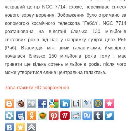
яскравий центр NGC 7714, схоже, переживає сплеск
нового зореутворення. Зображення було отримано за
допомогою космічного телескопа "Габбл". NGC 7714
розташована на відстані близько 130 мільйонів
світлових років від нас у напрямку сузір'я Двох Риб
(Риб). Взаємодія між цими галактиками, ймовірно,
почалася близько 150 мільйонів років тому і має
тривати ще кілька сотень мільйонів років, після чого
може утворитися єдина центральна галактика.
Завантажити HD зображення