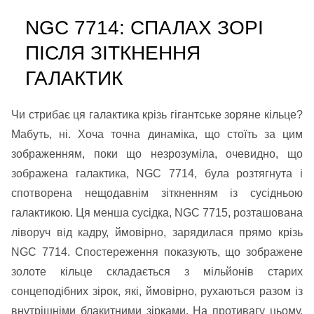
NGC 7714: СПАЛАХ ЗОРІ
ПІСЛЯ ЗІТКНЕННЯ
ГАЛАКТИК
Чи стрибає ця галактика крізь гігантське зоряне кільце?
Мабуть, ні. Хоча точна динаміка, що стоїть за цим
зображенням, поки що незрозуміла, очевидно, що
зображена галактика, NGC 7714, була розтягнута і
спотворена нещодавнім зіткненням із сусідньою
галактикою. Ця менша сусідка, NGC 7715, розташована
ліворуч від кадру, ймовірно, зарядилася прямо крізь
NGC 7714. Спостереження показують, що зображене
золоте кільце складається з мільйонів старих
сонцеподібних зірок, які, ймовірно, рухаються разом із
внутрішніми блакитними зірками. На противагу цьому,