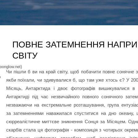
ПОВНЕ ЗАТЕМНЕННЯ НАПРИК
СВІТУ
oonglow.net)
Чи пішли б ви на край світу, щоб побачити повне сонячне 
о
якби поїхали, чи здивувалися б, що там уже хтось є? У 200
Місяць, Антарктида і двоє фотографів вишикувалися в 
Антарктиді під час незвичайного повного сонячного затем
незважаючи на екстремальне розташування, група ентузіас
за затемненнями наважилася спуститися на дно океану, 
сюрреалістичне миттєве зникнення Сонця за Місяцем. Одни
скарбів стала ця фотографія - композиція з чотирьох окрем