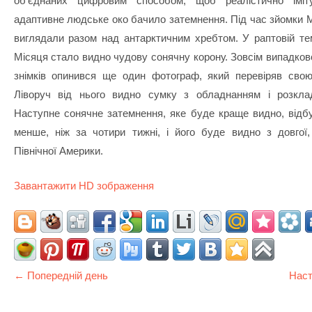
об'єднаних цифровим способом, щоб реалістично іміт
адаптивне людське око бачило затемнення. Під час зйомки М
виглядали разом над антарктичним хребтом. У раптовій те
Місяця стало видно чудову сонячну корону. Зовсім випадков
знімків опинився ще один фотограф, який перевіряв свою
Ліворуч від нього видно сумку з обладнанням і розклад
Наступне сонячне затемнення, яке буде краще видно, відб
менше, ніж за чотири тижні, і його буде видно з довгої,
Північної Америки.
Завантажити HD зображення
← Попередній день
Наст