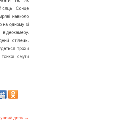
увати те, як
ісяць і Сонце
мряві навколо
о на одному зі
 відеокамеру.
ний стілець.
удеться трохи
 тонкої смуги
упний день →