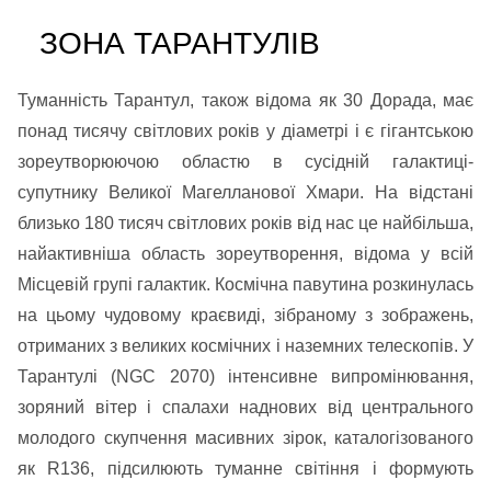
ЗОНА ТАРАНТУЛІВ
Туманність Тарантул, також відома як 30 Дорада, має
понад тисячу світлових років у діаметрі і є гігантською
зореутворюючою областю в сусідній галактиці-
супутнику Великої Магелланової Хмари. На відстані
близько 180 тисяч світлових років від нас це найбільша,
найактивніша область зореутворення, відома у всій
Місцевій групі галактик. Космічна павутина розкинулась
на цьому чудовому краєвиді, зібраному з зображень,
отриманих з великих космічних і наземних телескопів. У
Тарантулі (NGC 2070) інтенсивне випромінювання,
зоряний вітер і спалахи наднових від центрального
молодого скупчення масивних зірок, каталогізованого
як R136, підсилюють туманне світіння і формують