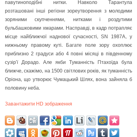
павутиноподібні нитки. Навколо Тарантула
розташовані інші регіони зореутворення з молодими
зоряними скупченнями, нитками і роздутими
бульбашковими хмарами. Насправді, в кадр потрапляє
місце найближчої наднової сучасності, SN 1987A, у
нижньому правому куті. Багате поле зору охоплює
приблизно 2 градуси або 4 повні місяці в південному
сузір'ї Дорадо. Але якби Туманність Птахоїда була
ближче, скажімо, на 1500 світлових років, як туманність
Оріона, що утворює Чумацький Шлях, вона зайняла б
половину неба.
Завантажити HD зображення