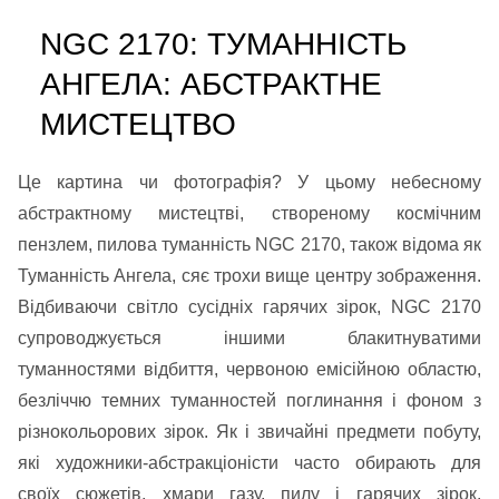
NGC 2170: ТУМАННІСТЬ
АНГЕЛА: АБСТРАКТНЕ
МИСТЕЦТВО
Це картина чи фотографія? У цьому небесному
абстрактному мистецтві, створеному космічним
пензлем, пилова туманність NGC 2170, також відома як
Туманність Ангела, сяє трохи вище центру зображення.
Відбиваючи світло сусідніх гарячих зірок, NGC 2170
супроводжується іншими блакитнуватими
туманностями відбиття, червоною емісійною областю,
безліччю темних туманностей поглинання і фоном з
різнокольорових зірок. Як і звичайні предмети побуту,
які художники-абстракціоністи часто обирають для
своїх сюжетів, хмари газу, пилу і гарячих зірок,