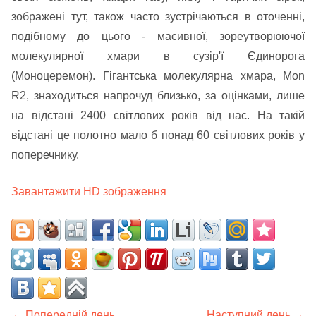
зображені тут, також часто зустрічаються в оточенні,
подібному до цього - масивної, зореутворюючої
молекулярної хмари в сузір'ї Єдинорога
(Моноцеремон). Гігантська молекулярна хмара, Mon
R2, знаходиться напрочуд близько, за оцінками, лише
на відстані 2400 світлових років від нас. На такій
відстані це полотно мало б понад 60 світлових років у
поперечнику.
Завантажити HD зображення
← Попередній день
Наступний день →