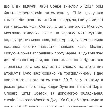
Що б ви відчули, якби Сонце зникло? У 2017 році
багато спостерігачів затемнень у США здивували
самих себе трепетом, який вони відчули, і вигуками, які
вони видали, коли Сонце на мить зникло за Місяцем.
Можливо, очікуючи лише на коротку мить сутінків,
видовище незвично швидкої темряви, запаморочливо
яскравих сяючих намистин навколо краю Місяця,
шокуюче рожевих сонячних протуберанців і дивовижно
деталізованої корони, що простяглася по небу, застало
зненацька багатьох скупих на словах. Багато з цих
атрибутів було зафіксовано на трихвилинному відео
повного сонячного затемнення 2017 року, знятому в
режимі реального часу. Кадри були зняті в місті Варм-
Спрінгс, штат Орегон, за допомогою обладнання,
спеціально розробленого Джун Хо О, щоб відстежувати
периферію Сонця під час затемнення великим планом.