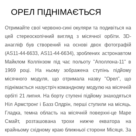
ОРЕЛ ПІДНІМАЄТЬСЯ
Отримайте свої червоно-сині окуляри та подивіться на
цей стереоскопічний вигляд з місячної орбіти. 3D-
анагліф був створений на основі двох фотографій
(AS11-44-6633, AS11-44-6634), зроблених астронавтом
Майклом Коллінзом під час польоту "Аполлона-11" в
1969 році. На ньому зображена ступінь підйому
місячного модуля, що отримала назву "Орел", що
піднімається назустріч командному модулю на місячній
орбіті 21 липня. На борту ступені підйому знаходяться
Ніл Армстронг і Базз Олдрін, перші ступили на місяць.
Гладка, темна область на місячній поверхні-це Маре
Смайт, розташована трохи нижче екватора на
крайньому східному краю ближньої сторони Місяця. За