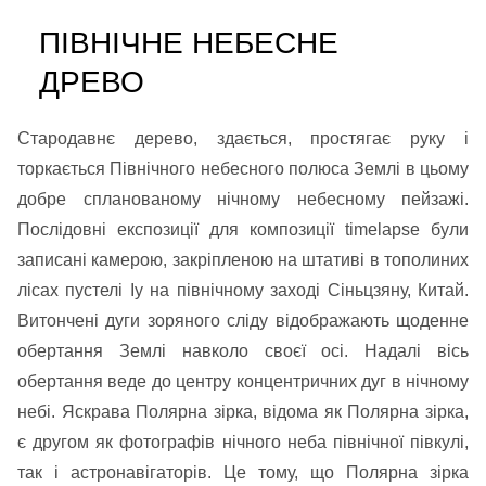
ПІВНІЧНЕ НЕБЕСНЕ
ДРЕВО
Стародавнє дерево, здається, простягає руку і
торкається Північного небесного полюса Землі в цьому
добре спланованому нічному небесному пейзажі.
Послідовні експозиції для композиції timelapse були
записані камерою, закріпленою на штативі в тополиних
лісах пустелі Іу на північному заході Сіньцзяну, Китай.
Витончені дуги зоряного сліду відображають щоденне
обертання Землі навколо своєї осі. Надалі вісь
обертання веде до центру концентричних дуг в нічному
небі. Яскрава Полярна зірка, відома як Полярна зірка,
є другом як фотографів нічного неба північної півкулі,
так і астронавігаторів. Це тому, що Полярна зірка