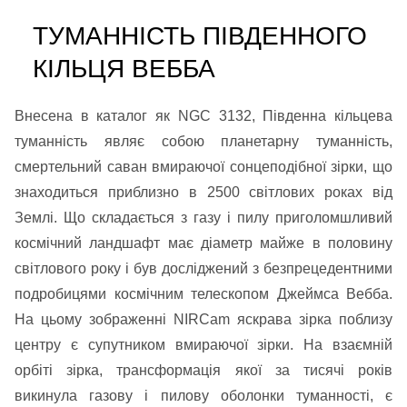
ТУМАННІСТЬ ПІВДЕННОГО
КІЛЬЦЯ ВЕББА
Внесена в каталог як NGC 3132, Південна кільцева
туманність являє собою планетарну туманність,
смертельний саван вмираючої сонцеподібної зірки, що
знаходиться приблизно в 2500 світлових роках від
Землі. Що складається з газу і пилу приголомшливий
космічний ландшафт має діаметр майже в половину
світлового року і був досліджений з безпрецедентними
подробицями космічним телескопом Джеймса Вебба.
На цьому зображенні NIRCam яскрава зірка поблизу
центру є супутником вмираючої зірки. На взаємній
орбіті зірка, трансформація якої за тисячі років
викинула газову і пилову оболонки туманності, є