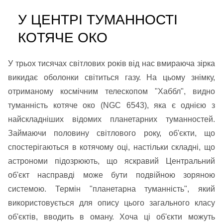
У ЦЕНТРІ ТУМАННОСТІ
КОТЯЧЕ ОКО
У трьох тисячах світлових років від нас вмираюча зірка
викидає оболонки світиться газу. На цьому знімку,
отриманому космічним телескопом "Хаббл", видно
туманність котяче око (NGC 6543), яка є однією з
найскладніших відомих планетарних туманностей.
Займаючи половину світлового року, об'єкти, що
спостерігаються в котячому оці, настільки складні, що
астрономи підозрюють, що яскравий Центральний
об'єкт насправді може бути подвійною зоряною
системою. Термін "планетарна туманність", який
використовується для опису цього загального класу
об'єктів, вводить в оману. Хоча ці об'єкти можуть