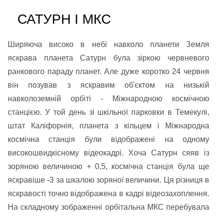
САТУРН І МКС
Ширяюча високо в небі навколо планети Земля
яскрава планета Сатурн була зіркою червневого
ранкового параду планет. Але дуже коротко 24 червня
він позував з яскравим об'єктом на низькій
навколоземній орбіті - Міжнародною космічною
станцією. У той день зі шкільної парковки в Темекулі,
штат Каліфорнія, планета з кільцем і Міжнародна
космічна станція були відображені на одному
високошвидкісному відеокадрі. Хоча Сатурн сяяв із
зоряною величиною + 0,5, космічна станція була ще
яскравіше -3 за шкалою зоряної величини. Ця різниця в
яскравості точно відображена в кадрі відеозахоплення.
На складному зображенні орбітальна МКС перебувала