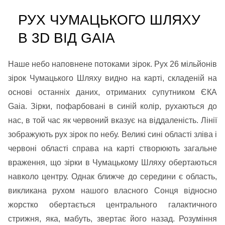
РУХ ЧУМАЦЬКОГО ШЛЯХУ
В 3D ВІД GAIA
Наше небо наповнене потоками зірок. Рух 26 мільйонів
зірок Чумацького Шляху видно на карті, складеній на
основі останніх даних, отриманих супутником ЄКА
Gaia. Зірки, пофарбовані в синій колір, рухаються до
нас, в той час як червоний вказує на віддаленість. Лінії
зображують рух зірок по небу. Великі сині області зліва і
червоні області справа на карті створюють загальне
враження, що зірки в Чумацькому Шляху обертаються
навколо центру. Однак ближче до середини є область,
викликана рухом нашого власного Сонця відносно
жорстко обертається центрального галактичного
стрижня, яка, мабуть, звертає його назад. Розуміння