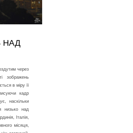
 НАД
оздутим через
ті зображень
ться в міру її
писуючи кадр
є, наскільки
я низько над
динія, Італія,
вного місяця,