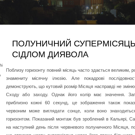
ПОЛУНИЧНИЙ СУПЕРМІСЯЦЬ
СІДЛОМ ДИЯВОЛА
hi
Поблизу горизонту повний місяць часто здається великим, р
о
знамениту місячну ілюзію. Але покадрові послідовнос
демонструють, що кутовий розмір Місяця насправді не змінює
Сходу або заходу. Однак його колір має значення. За
приблизно кожні 60 секунд, це зображення також показу
червоним може виглядати сонце, коли воно знаходитьс
горизонтом. Показаний монтаж був зроблений в Кальярі, Сар
на наступний день після червневого полуничного Місяця, по