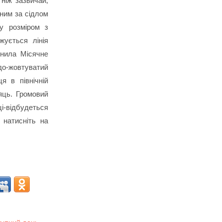
ніж зазвичай,
ним за сідлом
лу розміром з
жується лінія
інила Місячне
о-жовтуватий
я в північній
яць. Громовий
і-відбудеться
 натисніть на