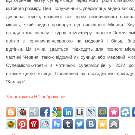
що отримав назву супермісяця через його трохи більшого, 
кутового розміру. Цей Полуничний Супермісяць видно висхід
диявола, горою, названої так через незвичайного прова
місяць, який видно праворуч від висхідного Місяця. Зву
огляду крізь щільну і курну атмосферу планети Земля зм
світло з полунично-червоного на медовий і більш блід
відтінки. Ця зміна, здається, підходить для повного місяц
частині Червня, також відомий як суниця або медовий міс
Супермісяць-третій з чотирьох супермісяців у 2022 роц
пізніше цього місяця. Посилання на сьогоднішню пригоду:
"Кальярі".
Завантажити HD зображення