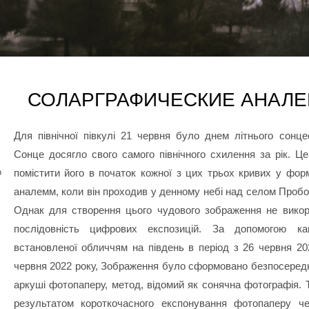
СОЛАРГРАФИЧЕСКИЕ АНАЛ
Для північної півкулі 21 червня було днем літнього сонце
Сонце досягло свого самого північного схилення за рік. Ц
о
помістити його в початок кожної з цих трьох кривих у форм
аналемм, коли він проходив у денному небі над селом Проб
Однак для створення цього чудового зображення не вико
послідовність цифрових експозицій. За допомогою кам
встановленої обличчям на південь в період з 26 червня 20
червня 2022 року, Зображення було сформовано безпосеред
аркуші фотопаперу, метод, відомий як сонячна фотографія. 
результатом короткочасного експонування фотопаперу че