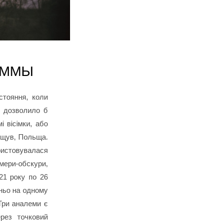
ЕММЫ
стояння, коли
е дозволило б
і вісімки, або
ощув, Польща.
ристовувалася
ери-обскури,
21 року по 26
ньо на одному
Три аналеми є
рез точковий