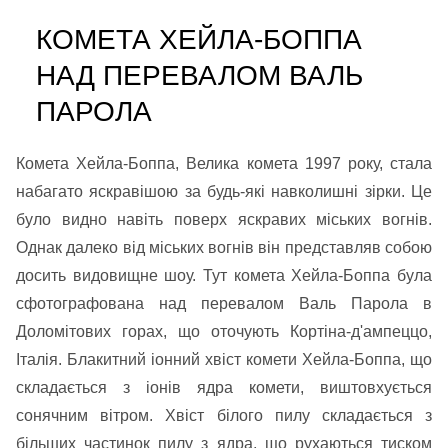
КОМЕТА ХЕЙЛА-БОППА
НАД ПЕРЕВАЛОМ ВАЛЬ
ПАРОЛА
Комета Хейла-Боппа, Велика комета 1997 року, стала
набагато яскравішою за будь-які навколишні зірки. Це
було видно навіть поверх яскравих міських вогнів.
Однак далеко від міських вогнів він представляв собою
досить видовищне шоу. Тут комета Хейла-Боппа була
сфотографована над перевалом Валь Парола в
Доломітових горах, що оточують Кортіна-д'ампеццо,
Італія. Блакитний іонний хвіст комети Хейла-Боппа, що
складається з іонів ядра комети, виштовхується
сонячним вітром. Хвіст білого пилу складається з
більших частинок пилу з ядра, що рухаються тиском