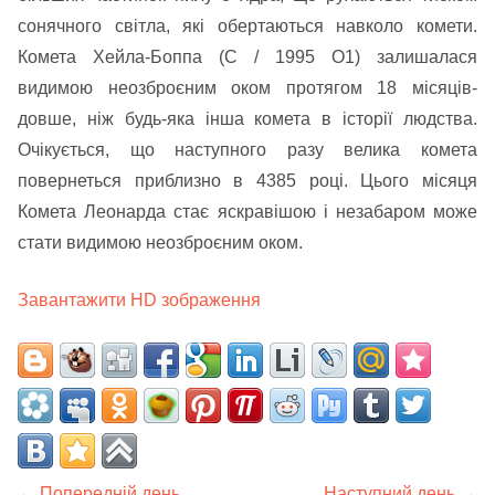
сонячного світла, які обертаються навколо комети.
Комета Хейла-Боппа (C / 1995 O1) залишалася
видимою неозброєним оком протягом 18 місяців-
довше, ніж будь-яка інша комета в історії людства.
Очікується, що наступного разу велика комета
повернеться приблизно в 4385 році. Цього місяця
Комета Леонарда стає яскравішою і незабаром може
стати видимою неозброєним оком.
Завантажити HD зображення
← Попередній день
Наступний день →