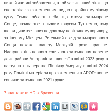
нижній частині зображення, в той час як інший літак, що
спостерігає за затемненням, видно в крайньому лівому
кутку. Темна область неба, що оточує затьмарене
Сонце, називається тіньовим конусом. Тут темно, тому
що ви дивитеся вниз по довгому повітряному коридору,
затіненому Місяцем. Ретельний огляд затьмарюваного
Сонця покаже планету Меркурій трохи правіше.
Наступна тінь повного сонячного затемнення перетне
деякі райони Австралії та Індонезії в квітні 2023 року, а
наступна тінь перетне Північну Америку в квітні 2024
року. Помітні матеріали про затемнення в APOD: повне
сонячне затемнення 2021 грудня.
Завантажити HD зображення