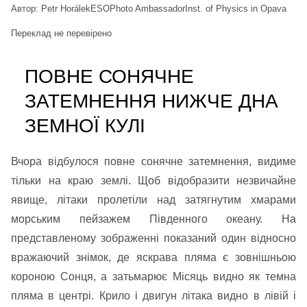
Автор: Petr HorálekESOPhoto AmbassadorInst. of Physics in Opava
Переклад не перевірено
ПОВНЕ СОНЯЧНЕ
ЗАТЕМНЕННЯ НИЖЧЕ ДНА
ЗЕМНОЇ КУЛІ
Вчора відбулося повне сонячне затемнення, видиме
тільки на краю землі. Щоб відобразити незвичайне
явище, літаки пролетіли над затягнутим хмарами
морським пейзажем Південного океану. На
представленому зображенні показаний один відносно
вражаючий знімок, де яскрава пляма є зовнішньою
короною Сонця, а затьмарює Місяць видно як темна
пляма в центрі. Крило і двигун літака видно в лівій і