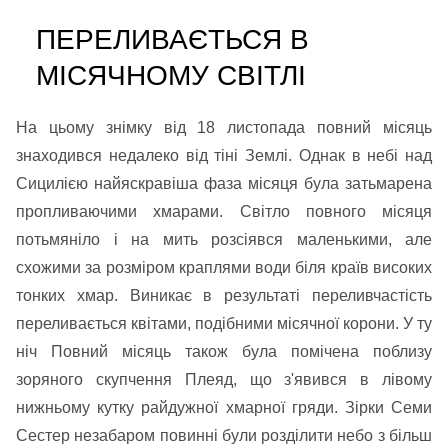
ПЕРЕЛИВАЄТЬСЯ В
МІСЯЧНОМУ СВІТЛІ
На цьому знімку від 18 листопада повний місяць
знаходився недалеко від тіні Землі. Однак в небі над
Сицилією найяскравіша фаза місяця була затьмарена
пропливаючими хмарами. Світло повного місяця
потьмяніло і на мить розсіявся маленькими, але
схожими за розміром краплями води біля країв високих
тонких хмар. Виникає в результаті переливчастість
переливається квітами, подібними місячної корони. У ту
ніч Повний місяць також була помічена поблизу
зоряного скупчення Плеяд, що з'явився в лівому
нижньому кутку райдужної хмарної гряди. Зірки Семи
Сестер незабаром повинні були розділити небо з більш