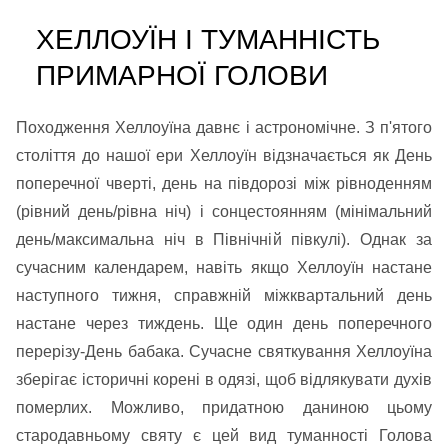
ХЕЛЛОУЇН І ТУМАННІСТЬ
ПРИМАРНОЇ ГОЛОВИ
Походження Хеллоуїна давнє і астрономічне. З п'ятого
століття до нашої ери Хеллоуїн відзначається як День
поперечної чверті, день на півдорозі між рівноденням
(рівний день/рівна ніч) і сонцестоянням (мінімальний
день/максимальна ніч в Північній півкулі). Однак за
сучасним календарем, навіть якщо Хеллоуїн настане
наступного тижня, справжній міжквартальний день
настане через тиждень. Ще один день поперечного
перерізу-День бабака. Сучасне святкування Хеллоуїна
зберігає історичні корені в одязі, щоб відлякувати духів
померлих. Можливо, придатною даниною цьому
стародавньому святу є цей вид туманності Голова