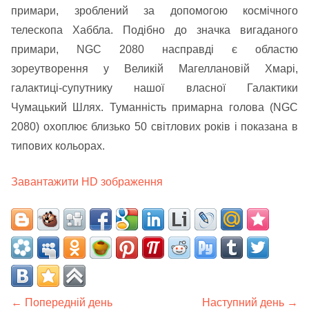
примари, зроблений за допомогою космічного
телескопа Хаббла. Подібно до значка вигаданого
примари, NGC 2080 насправді є областю
зореутворення у Великій Магеллановій Хмарі,
галактиці-супутнику нашої власної Галактики
Чумацький Шлях. Туманність примарна голова (NGC
2080) охоплює близько 50 світлових років і показана в
типових кольорах.
Завантажити HD зображення
← Попередній день
Наступний день →