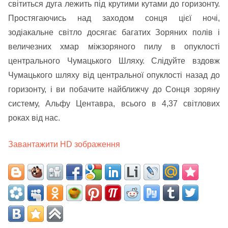
світиться дуга лежить під крутими кутами до горизонту.
Простягаючись над заходом сонця цієї ночі,
зодіакальне світло досягає багатих Зоряних полів і
величезних хмар міжзоряного пилу в опуклості
центрального Чумацького Шляху. Слідуйте вздовж
Чумацького шляху від центральної опуклості назад до
горизонту, і ви побачите найближчу до Сонця зоряну
систему, Альфу Центавра, всього в 4,37 світлових
роках від нас.
Завантажити HD зображення