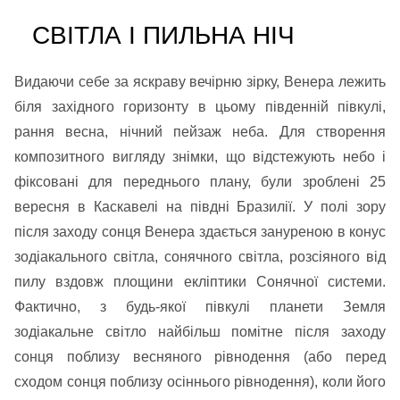
СВІТЛА І ПИЛЬНА НІЧ
Видаючи себе за яскраву вечірню зірку, Венера лежить
біля західного горизонту в цьому південній півкулі,
рання весна, нічний пейзаж неба. Для створення
композитного вигляду знімки, що відстежують небо і
фіксовані для переднього плану, були зроблені 25
вересня в Каскавелі на півдні Бразилії. У полі зору
після заходу сонця Венера здається зануреною в конус
зодіакального світла, сонячного світла, розсіяного від
пилу вздовж площини екліптики Сонячної системи.
Фактично, з будь-якої півкулі планети Земля
зодіакальне світло найбільш помітне після заходу
сонця поблизу весняного рівнодення (або перед
сходом сонця поблизу осіннього рівнодення), коли його