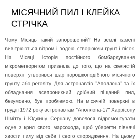
МІСЯЧНИЙ ПИЛ І КЛЕЙКА
СТРІЧКА
Чому Місяць такий запорошений? На землі камені
вивітрюються вітром і водою, створюючи грунт і пісок.
На Місяці історія постійного бомбардування
мікрометеоритом призвела до того, що на скелястій
поверхні утворився шар порошкоподібного місячного
грунту або реголіту. Для астронавтів "Аполлона" та їх
обладнання всепроникний дрібний піщаний пил,
безумовно, був проблемою. На місячній поверхні в
грудні 1972 року астронавтам "Аполлона-17" Харрісону
Шмітту і Юджину Сернану довелося відремонтувати
одне з крил свого марсохода, щоб уберегти півнячі
хвости пилу від себе і свого спорядження. На цьому