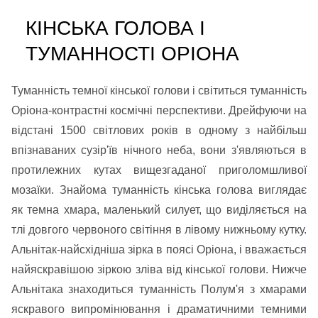
КІНСЬКА ГОЛОВА І
ТУМАННОСТІ ОРІОНА
Туманність темної кінської голови і світиться туманність
Оріона-контрастні космічні перспективи. Дрейфуючи на
відстані 1500 світлових років в одному з найбільш
впізнаваних сузір'їв нічного неба, вони з'являються в
протилежних кутах вищезгаданої приголомшливої
мозаїки. Знайома туманність кінська голова виглядає
як темна хмара, маленький силует, що виділяється на
тлі довгого червоного світіння в лівому нижньому кутку.
Альнітак-найсхідніша зірка в поясі Оріона, і вважається
найяскравішою зіркою зліва від кінської голови. Нижче
Альнітака знаходиться туманність Полум'я з хмарами
яскравого випромінювання і драматичними темними