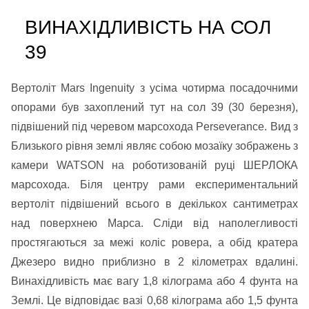
ВИНАХІДЛИВІСТЬ НА СОЛ
39
Вертоліт Mars Ingenuity з усіма чотирма посадочними
опорами був захоплений тут на сол 39 (30 березня),
підвішений під черевом марсохода Perseverance. Вид з
Близького рівня землі являє собою мозаїку зображень з
камери WATSON на роботизованій руці ШЕРЛОКА
марсохода. Біля центру рами експериментальний
вертоліт підвішений всього в декількох сантиметрах
над поверхнею Марса. Сліди від наполегливості
простягаються за межі коліс ровера, а обід кратера
Джезеро видно приблизно в 2 кілометрах вдалині.
Винахідливість має вагу 1,8 кілограма або 4 фунта на
Землі. Це відповідає вазі 0,68 кілограма або 1,5 фунта