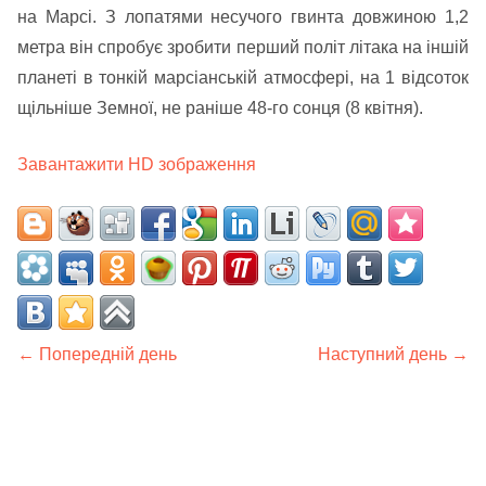
на Марсі. З лопатями несучого гвинта довжиною 1,2
метра він спробує зробити перший політ літака на іншій
планеті в тонкій марсіанській атмосфері, на 1 відсоток
щільніше Земної, не раніше 48-го сонця (8 квітня).
Завантажити HD зображення
← Попередній день
Наступний день →