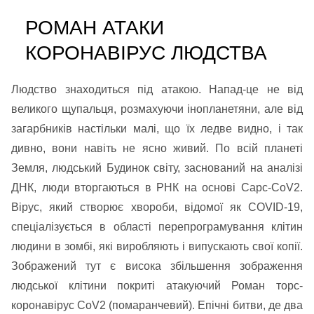
РОМАН АТАКИ
КОРОНАВІРУС ЛЮДСТВА
Людство знаходиться під атакою. Напад-це не від
великого щупальця, розмахуючи інопланетяни, але від
загарбників настільки малі, що їх ледве видно, і так
дивно, вони навіть не ясно живий. По всій планеті
Земля, людський Будинок світу, заснований на аналізі
ДНК, люди вторгаються в РНК на основі Сарс-CoV2.
Вірус, який створює хвороби, відомої як COVID-19,
спеціалізується в області перепрограмування клітин
людини в зомбі, які виробляють і випускають свої копії.
Зображений тут є висока збільшення зображення
людської клітини покриті атакуючий Роман торс-
коронавірус CoV2 (помаранчевий). Епічні битви, де два