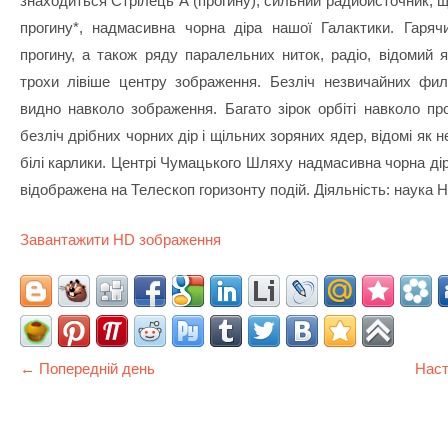
знаходиться Стрілець A (прогину), сильний радиоисточник, щ
прогину*, надмасивна чорна діра нашої Галактики. Гаряч
прогину, а також ряду паралельних ниток, радіо, відомий я
трохи лівіше центру зображення. Безліч незвичайних фи
видно навколо зображення. Багато зірок орбіті навколо про
безліч дрібних чорних дір і щільних зоряних ядер, відомі як не
білі карлики. Центрі Чумацького Шляху надмасивна чорна ді
відображена на Телескоп горизонту подій. Діяльність: наука
Завантажити HD зображення
← Попередній день
Наст