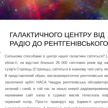
ГАЛАКТИЧНОГО ЦЕНТРУ ВІД
РАДІО ДО РЕНТГЕНІВСЬКОГ
о
Скількома способами в центрі нашої галактики світяться? Ц
області, на відстані близько 26 000 світлових років від н
сузір'я Стрілець (Стрілець), світиться в кожному типі світу, я
В представлений образ, високоенергетичне рентгенівське в
захопленої орбіті НАСА Чандра рентгенівська обсерваторі
зелений і синій, в той час як низькі енергії радіовипромін
наземними сайт sarao в сурикат масив телескопа по
червоний колір. Просто праворуч від барвисті централь