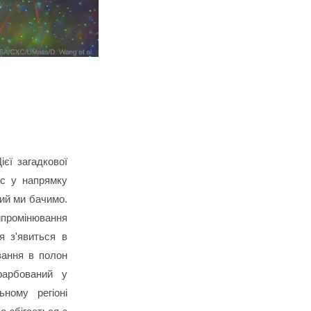
О
ієї загадкової
ас у напрямку
кий ми бачимо.
ипромінювання
я з'явиться в
ювання в полон
фарбований у
ному регіоні