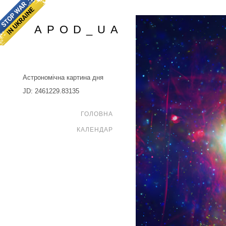
APOD_UA
Астрономічна картина дня
JD: 2461229.83135
ГОЛОВНА
КАЛЕНДАР