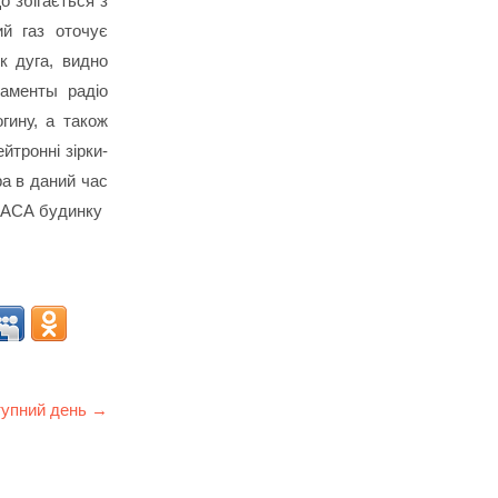
о збігається з
ий газ оточує
к дуга, видно
ламенты радіо
гину, а також
йтронні зірки-
ра в даний час
 НАСА будинку
упний день →