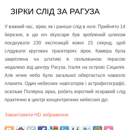
ЗІРКИ СЛІД ЗА РАГУЗА
У важкий час, зірки, як і раніше слід в ночі. Прийнято 14
березня, в цю ніч skyscape був зроблений шляхом
поєднувати 230 експозицій кожні 15 секунд, щоб
слідувати кругових траєкторіях зірок. Камера була
закріплена на штативі в ізольованою терасою
недалеко від центру Рагуза, Італія на острові Сицилія.
Але нічне небо було загальної обертається навколо
планети. Один небесних навігаторів і астрофотографії,
оскільки Полярна зірка, робить короткий яскравий слід
практично в центрі концентричних небесних дуг.
Завантажити HD зображення