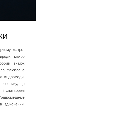
КИ
орчому макро-
рироди, макро
робив знімок
ебла. Улюблене
ика Андромеди,
перечнику, що
і і спотворені
 Андромеда-це
в здійснений,