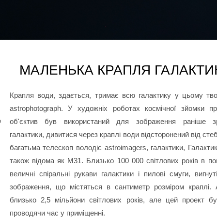
МАЛЕНЬКА КРАПЛЯ ГАЛАКТИ
Крапля води, здається, тримає всю галактику у цьому тв
astrophotograph. У художніх роботах космічної зйомки п
о
об'єктив був використаний для зображення раніше з
галактики, дивитися через краплі води відсторонений від ст
багатьма телескоп володіє astroimagers, галактики, Галакт
також відома як М31. Близько 100 000 світлових років в по
величні спіральні рукави галактики і пилові смуги, вигнут
зображення, що містяться в сантиметр розміром краплі.
близько 2,5 мільйони світлових років, але цей проект бу
проводячи час у приміщенні.