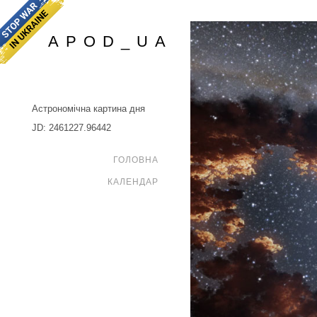
APOD_UA
Астрономічна картина дня
JD: 2461227.96442
ГОЛОВНА
КАЛЕНДАР