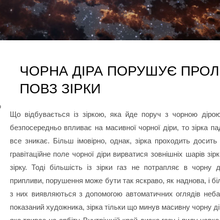
ЧОРНА ДІРА ПОРУШУЄ ПРОЛ
ПОВЗ ЗІРКИ
о
Що відбувається із зіркою, яка йде поруч з чорною діро
безпосередньо впливає на масивної чорної діри, то зірка па
все зникає. Більш імовірно, однак, зірка проходить досить
гравітаційне поле чорної діри вирватися зовнішніх шарів зірк
зірку. Тоді більшість із зірки газ не потрапляє в чорну д
припливи, порушення може бути так яскраво, як наднова, і бі
з них виявляються з допомогою автоматичних оглядів неб
показаний художника, зірка тільки що минув масивну чорну діру