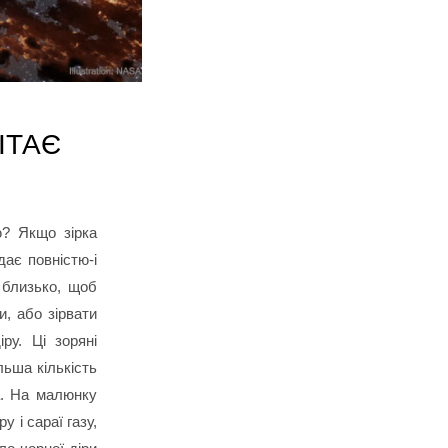
ІТАЄ
ю? Якщо зірка
дає повністю-і
 близько, щоб
и, або зірвати
іру. Ці зоряні
льша кількість
а. На малюнку
 і сараї газу,