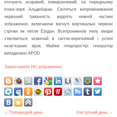
оточують яскравий, помаранчевий, на передньому
плані-зоря Альдебаран. Світяться випромінювання
червоний туманність виділіть нижній частині
зображення, включаючи вигнуті вертикальні червоні
стрічки як петля Ерідан. Всепроникною пилу хмари
з'являються зазвичай в світло-коричневий і усіяні
незв'язаних зірок. Майже гіперпростір: генератор
випадкових APOD
Завантажити HD зображення
← Попередній день
Наступний день →