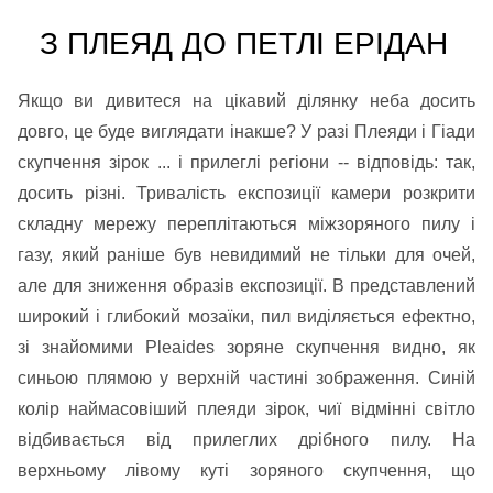
З ПЛЕЯД ДО ПЕТЛІ ЕРІДАН
Якщо ви дивитеся на цікавий ділянку неба досить
довго, це буде виглядати інакше? У разі Плеяди і Гіади
скупчення зірок ... і прилеглі регіони -- відповідь: так,
досить різні. Тривалість експозиції камери розкрити
складну мережу переплітаються міжзоряного пилу і
газу, який раніше був невидимий не тільки для очей,
але для зниження образів експозиції. В представлений
широкий і глибокий мозаїки, пил виділяється ефектно,
зі знайомими Pleaides зоряне скупчення видно, як
синьою плямою у верхній частині зображення. Синій
колір наймасовіший плеяди зірок, чиї відмінні світло
відбивається від прилеглих дрібного пилу. На
верхньому лівому куті зоряного скупчення, що