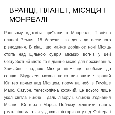
ВРАНЦІ, ПЛАНЕТ, МІСЯЦЯ І
МОНРЕАЛІ
Ранньому вдосвіта приїхали в Монреаль, Північна
планеті Земля, 18 березня, за день до весняного
рівнодення. В кінці, що майже дорівнює ночі Місяць
стоїть над щільною сузір'я міських вогнів у цей
безтурботний місто та відмінне місце для проживання.
Звичайно спадною Місяця півмісяця особами до
сонцю. Skygazers можна легко визначити яскравий
Юпітер прямо над Місяцем, поруч на небі в Глухіше
Марс. Сатурн, телескопічна коханий, це всього лише
укол світла нижче і далі, ліворуч, ближче з'єднання
Місяця, Юпітера і Марса. Поблизу екліптики, навіть
ртуть піднімається уздовж лінії горизонту від Юпітера і