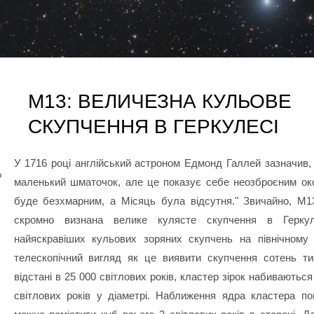
М13: ВЕЛИЧЕЗНА КУЛЬОВЕ
СКУПЧЕННЯ В ГЕРКУЛЕСІ
У 1716 році англійський астроном Едмонд Галлей зазначив, 
о
маленький шматочок, але це показує себе неозброєним ок
буде безхмарним, а Місяць була відсутня." Звичайно, М
скромно визнана велике кулясте скупчення в Герку
найяскравіших кульових зоряних скупчень на північному 
телескопічний вигляд як це виявити скупчення сотень ти
відстані в 25 000 світлових років, кластер зірок набиваються
світлових років у діаметрі. Наближення ядра кластера по