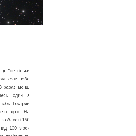
що "це тільки
ом, коли небо
13 зараз менш
лесі, один з
небі. Гострий
сяч зірок. На
 в області 150
над 100 зірок