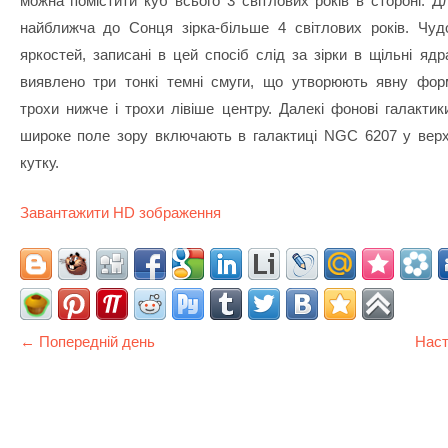
можна помістити куб всього 3 світлових років в стороні. Д
найближча до Сонця зірка-більше 4 світлових років. Чуд
яркостей, записані в цей спосіб слід за зірки в щільні яд
виявлено три тонкі темні смуги, що утворюють явну фор
трохи нижче і трохи лівіше центру. Далекі фонові галактик
широке поле зору включають в галактиці NGC 6207 у вер
кутку.
Завантажити HD зображення
← Попередній день
Наст