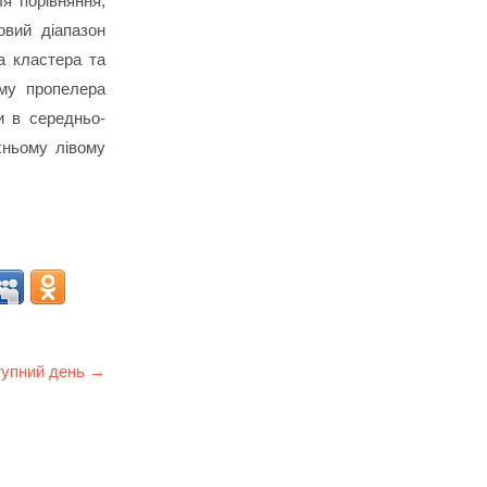
ля порівняння,
овий діапазон
ра кластера та
му пропелера
и в середньо-
хньому лівому
упний день →