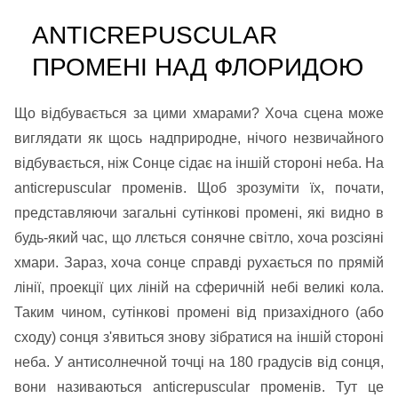
ANTICREPUSCULAR
ПРОМЕНІ НАД ФЛОРИДОЮ
Що відбувається за цими хмарами? Хоча сцена може
виглядати як щось надприродне, нічого незвичайного
відбувається, ніж Сонце сідає на іншій стороні неба. На
anticrepuscular променів. Щоб зрозуміти їх, почати,
представляючи загальні сутінкові промені, які видно в
будь-який час, що ллється сонячне світло, хоча розсіяні
хмари. Зараз, хоча сонце справді рухається по прямій
лінії, проекції цих ліній на сферичній небі великі кола.
Таким чином, сутінкові промені від призахідного (або
сходу) сонця з'явиться знову зібратися на іншій стороні
неба. У антисолнечной точці на 180 градусів від сонця,
вони називаються anticrepuscular променів. Тут це