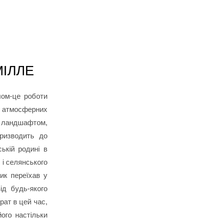
МІЛЛЕ
лом-це роботи
і атмосферних
д ландшафтом,
ризводить до
ькій родині в
 і селянського
ик переїхав у
ід будь-якого
рат в цей час,
його настільки