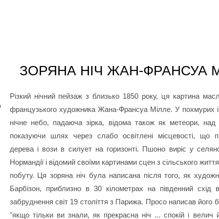
ЗОРЯНА НІЧ ЖАН-ФРАНСУА 
Різкий нічний пейзаж з близько 1850 року, ця картина мас
о
французького художника Жана-Франсуа Мілле. У похмурих 
нічне небо, падаюча зірка, відома також як метеори, на
показуючи шлях через слабо освітлені місцевості, що п
дерева і вози в силует на горизонті. Пшоно виріс у селянс
Нормандії і відомий своїми картинами сцен з сільського життя
побуту. Ця зоряна ніч була написана після того, як художн
Барбізон, приблизно в 30 кілометрах на південний схід в
забруднення світ 19 століття з Парижа. Просо написав його б
"якщо тільки ви знали, як прекрасна ніч ... спокій і велич 