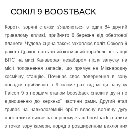
СОКІЛ 9 BOOSTBACK
Короткі зоряні стежки з'являються в один 84 другий
тривалому впливі, прийнято 6 березня від обертової
планети. Чудова сцена також захоплює політ Сокола 9
ракет і Дракон вантажний космічний корабель зі станції
ВПС на мисі Канаверал незабаром після запуску, на
місії поповнення запасів, що прямує на Міжнародну
космічну станцію. Починає своє повернення в зону
посадки приблизно в 9 кілометрах від місця запуску
Falcon 9 з першим етапом boostback спалити дуги по
відношенню до верхньої частини рами. Другий етап
триває на навколоземній орбіті власну вогняну дугу
простежити нижче на першому етапі boostback спалити
з точки зору камери, поряд з розширенням вихлопних