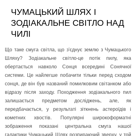
ЧУМАЦЬКИЙ ШЛЯХ І
ЗОДІАКАЛЬНЕ СВІТЛО НАД
ЧИЛІ
Що таке смуга світла, що з'єднує землю з Чумацького
Шляху? Зодіакальне світло-це потік пилу, яка
обертається навколо Сонця всередині Сонячної
системи. Це найлегше побачити тільки перед сходом
сонця, де він був названий помилковим світанком або
відразу після заходу. Походження зодіакального пил
залишається предметом досліджень, але, як
передбачається, у результаті зіткнень астероїдів і
кометних хвостів. Популярні широкоформатні
зображення показані центральна смуга нашої
галактики Чумацький Шлях розпираючий зверху, у той