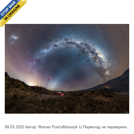
09.03.2020
Автор: Roman PončaMasaryk U.
Переклад не перевірено