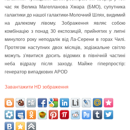
час як Велика Магелланова Хмара (БМО), супутника
галактики до нашої галактики-Молочний Шлях, видимий
на далекому лівому. Зображення являє собою
комбінацію з понад 30 експозицій, прийнятих у липні
минулого року неподалік від Ла-Серени в горах Чилі.
Протягом наступних двох місяців, зодіакальне світло
можуть з'явитися досить відомих в північній частині
неба відразу після заходу. Майже гіперпростір:
генератор випадкових APOD
Завантажити HD зображення