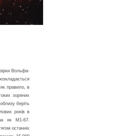
 зірки Вольфа-
 розкладається
 як правило, в
токих зоряних
поблизу беріть
лових років в
ма як М1-67.
тягом останніх