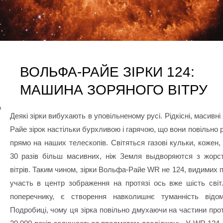
ВОЛЬФА-РАЙЕ ЗІРКИ 124:
МАШИНА ЗОРЯНОГО ВІТРУ
о
Деякі зірки вибухають в уповільненому русі. Рідкісні, масивні
Райе зірок настільки бурхливою і гарячою, що вони повільно
прямо на наших телескопів. Світяться газові кульки, кожен,
30 разів більш масивних, ніж Земля выдворяются з жорс
вітрів. Таким чином, зірки Вольфа-Райе WR не 124, видимих 
участь в центр зображення на протязі ось вже шість світ
поперечнику, є створення навколишнє туманність відо
Подробиці, чому ця зірка повільно дмухаючи на частини про