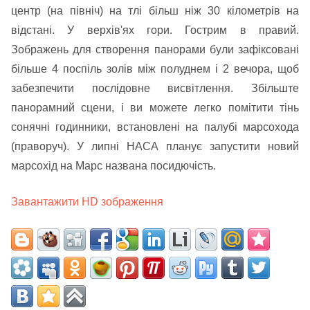
центр (на північ) на тлі більш ніж 30 кілометрів на
відстані. У верхів'ях гори. Гострим в правий.
Зображень для створення панорами були зафіксовані
більше 4 поспіль золів між полуднем і 2 вечора, щоб
забезпечити послідовне висвітлення. Збільште
панорамний сцени, і ви можете легко помітити тінь
сонячні годинники, встановлені на палубі марсохода
(праворуч). У липні НАСА планує запустити новий
марсохід на Марс названа посидючість.
Завантажити HD зображення