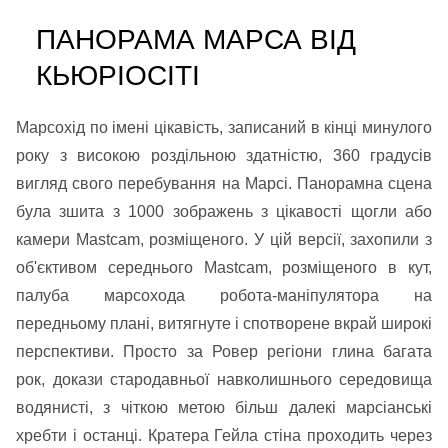
ПАНОРАМА МАРСА ВІД
КЬЮРІОСІТІ
Марсохід по імені цікавість, записаний в кінці минулого
року з високою роздільною здатністю, 360 градусів
вигляд свого перебування на Марсі. Панорамна сцена
була зшита з 1000 зображень з цікавості щогли або
камери Mastcam, розміщеного. У цій версії, захопили з
об'єктивом середнього Mastcam, розміщеного в кут,
палуба марсохода робота-маніпулятора на
передньому плані, витягнуте і спотворене вкрай широкі
перспективи. Просто за Ровер регіони глина багата
рок, докази стародавньої навколишнього середовища
водянисті, з чіткою метою більш далекі марсіанські
хребти і останці. Кратера Гейла стіна проходить через