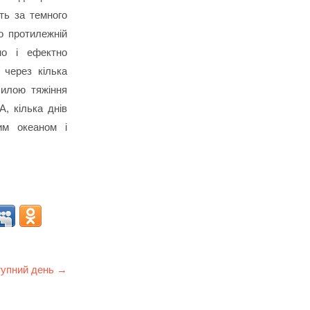
ть за темного
о протилежній
но і ефектно
 через кілька
силою тяжіння
, кілька днів
им океаном і
упний день →