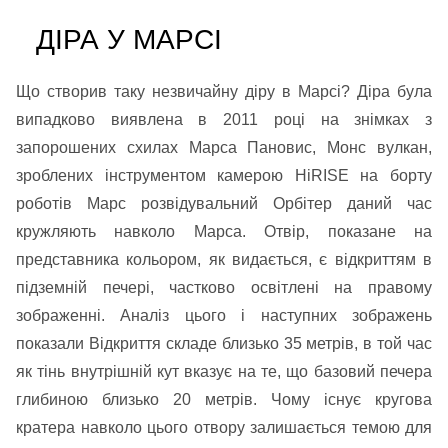
ДІРА У МАРСІ
Що створив таку незвичайну діру в Марсі? Діра була
випадково виявлена в 2011 році на знімках з
запорошених схилах Марса Пановис, Монс вулкан,
зроблених інструментом камерою HiRISE на борту
роботів Марс розвідувальний Орбітер даний час
кружляють навколо Марса. Отвір, показане на
представника кольором, як видається, є відкриттям в
підземній печері, частково освітлені на правому
зображенні. Аналіз цього і наступних зображень
показали Відкриття складе близько 35 метрів, в той час
як тінь внутрішній кут вказує на те, що базовий печера
глибиною близько 20 метрів. Чому існує кругова
кратера навколо цього отвору залишається темою для